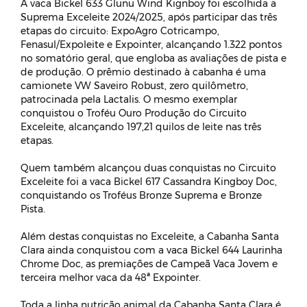
A vaca Bickel 633 Glunu Wind Kignboy foi escolhida a
Suprema Exceleite 2024/2025, após participar das três
etapas do circuito: ExpoAgro Cotricampo,
Fenasul/Expoleite e Expointer, alcançando 1.322 pontos
no somatório geral, que engloba as avaliações de pista e
de produção. O prêmio destinado à cabanha é uma
camionete VW Saveiro Robust, zero quilômetro,
patrocinada pela Lactalis. O mesmo exemplar
conquistou o Troféu Ouro Produção do Circuito
Exceleite, alcançando 197,21 quilos de leite nas três
etapas.
Quem também alcançou duas conquistas no Circuito
Exceleite foi a vaca Bickel 617 Cassandra Kingboy Doc,
conquistando os Troféus Bronze Suprema e Bronze
Pista.
Além destas conquistas no Exceleite, a Cabanha Santa
Clara ainda conquistou com a vaca Bickel 644 Laurinha
Chrome Doc, as premiações de Campeã Vaca Jovem e
terceira melhor vaca da 48ª Expointer.
Toda a linha nutrição animal da Cabanha Santa Clara é