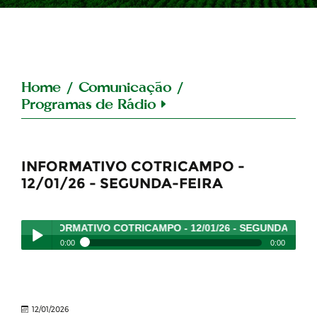
Home
/
Comunicação
/
Programas de Rádio
INFORMATIVO COTRICAMPO -
12/01/26 - SEGUNDA-FEIRA
INFORMATIVO COTRICAMPO - 12/01/26 - SEGUNDA-FEIRA
- 
0:00
0:00
INFORMATIVO COTRICAMPO - 12/01/26 - SEGUNDA-
Play /
FEIRA
- 12/01/2026
12/01/2026