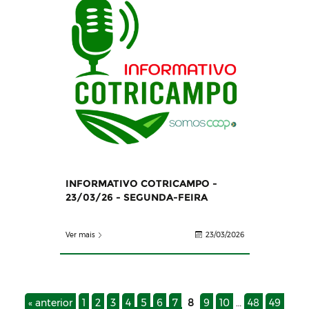
INFORMATIVO COTRICAMPO -
23/03/26 - SEGUNDA-FEIRA
Ver mais
23/03/2026
« anterior
1
2
3
4
5
6
7
8
9
10
…
48
49